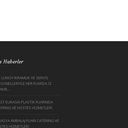
n Haberler
 LUNCH İKRAMLIK VE SERVİS
SONELLERİYLE HER FUARDA İZ
RAKIR…
ST EURASIA PLASTİK FUARINDA
TERING VE HOSTES HİZMETLERİ
ASYA AMBALAJ FUARI CATERING VE
STES HİZMETLERİ