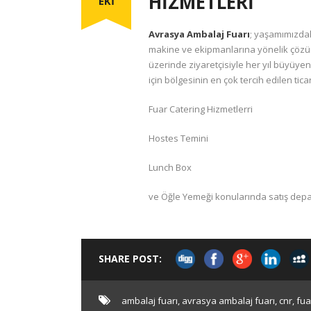
HİZMETLERİ
EKI
Avrasya Ambalaj Fuarı
; yaşamımızdak
makine ve ekipmanlarına yönelik çözümle
üzerinde ziyaretçisiyle her yıl büyüyen;
için bölgesinin en çok tercih edilen tic
Fuar Catering Hizmetlerri
Hostes Temini
Lunch Box
ve Öğle Yemeği konularında satış depar
SHARE POST:
ambalaj fuarı
,
avrasya ambalaj fuarı
,
cnr
,
fua