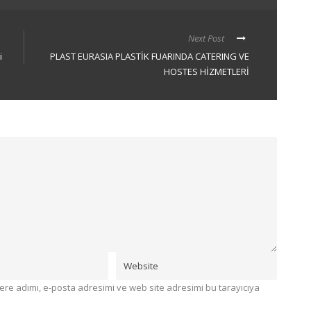
Next Post
i
PLAST EURASIA PLASTİK FUARINDA CATERING VE
HOSTES HİZMETLERİ
re adımı, e-posta adresimi ve web site adresimi bu tarayıcıya