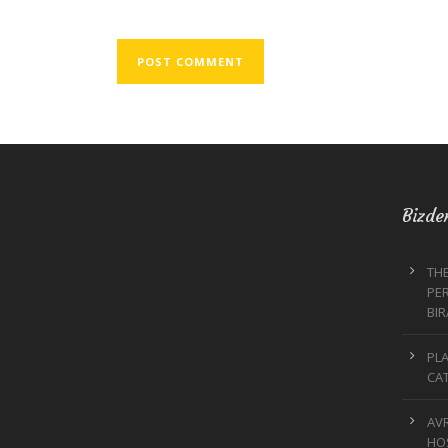
Bizde
THE
PER
BI
PLA
CA
AVR
HO