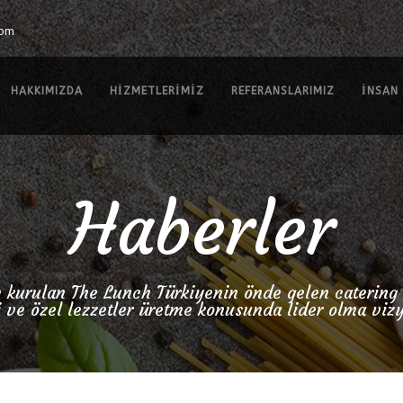
com
HAKKIMIZDA
HIZMETLERIMIZ
REFERANSLARIMIZ
İNSAN
Haberler
e kurulan The Lunch Türkiyenin önde gelen catering
i ve özel lezzetler üretme konusunda lider olma viz