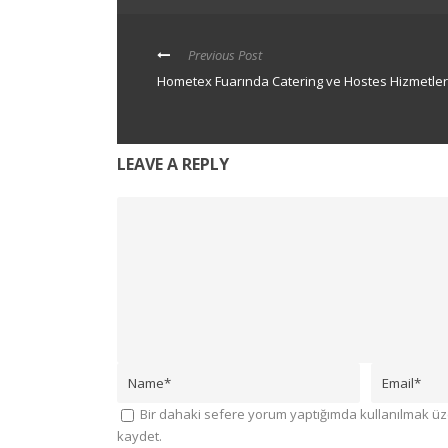
Previous Post
Hometex Fuarında Catering ve Hostes Hizmetler
LEAVE A REPLY
Bir dahaki sefere yorum yaptığımda kullanılmak üze
kaydet.