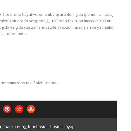
i her ürüne hayat veren ambalaj ürünleri, gıda işleme – ambalaj
rin bir arada sergilendiği; 1200’den fazla katılımcısı, 50.000’in
 gıda ve gıda dışı tüm endüstrilerin çözüm arayışları ve yatırımları
ari platformudur.
tmanımızdan teklif alabilirsiniz…
r
,
fuar catering
,
fuar hostes
,
hostes
,
tüyap