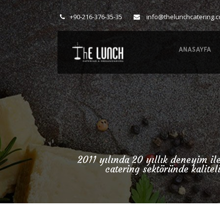
+90-216-376-35-35
info@thelunchcatering.
ANASAYFA
2011 yılında 20 yıllık deneyim il
catering sektöründe kalitel